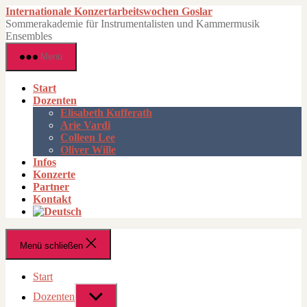
Zum
Internationale Konzertarbeitswochen Goslar
Inhalt
Sommerakademie für Instrumentalisten und Kammermusik
springen
Ensembles
Menü
Start
Dozenten
Elisabeth Kufferath
Arie Vardi
Colleen Lee
Oliver Wille
Infos
Konzerte
Partner
Kontakt
Menü schließen
Start
Dozenten
Untermenü