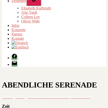
Dozenten
Untermenü
anzeigen
Elisabeth Kufferath
Arie Vardi
Colleen Lee
Oliver Wille
Infos
Konzerte
Partner
Kontakt
Facebook
E-
Mail
ABENDLICHE SERENADE
Di
23
aug
22:00
Abendliche Serenade
22:00
(GMT+00:00)
Zeit