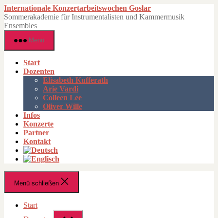
Zum
Internationale Konzertarbeitswochen Goslar
Inhalt
Sommerakademie für Instrumentalisten und Kammermusik
springen
Ensembles
Menü
Start
Dozenten
Elisabeth Kufferath
Arie Vardi
Colleen Lee
Oliver Wille
Infos
Konzerte
Partner
Kontakt
Menü schließen
Start