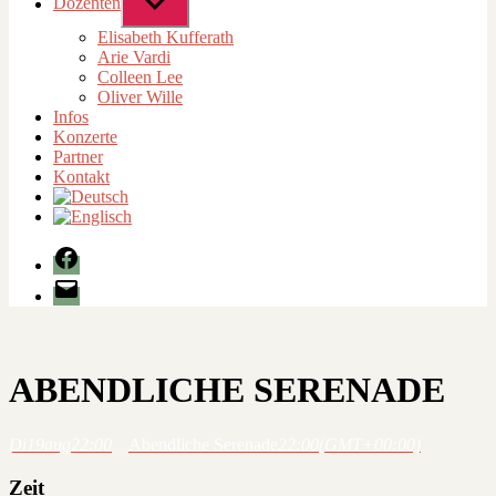
Dozenten
Untermenü
anzeigen
Elisabeth Kufferath
Arie Vardi
Colleen Lee
Oliver Wille
Infos
Konzerte
Partner
Kontakt
Facebook
E-
Mail
ABENDLICHE SERENADE
Di
19
aug
22:00
Abendliche Serenade
22:00
(GMT+00:00)
Zeit