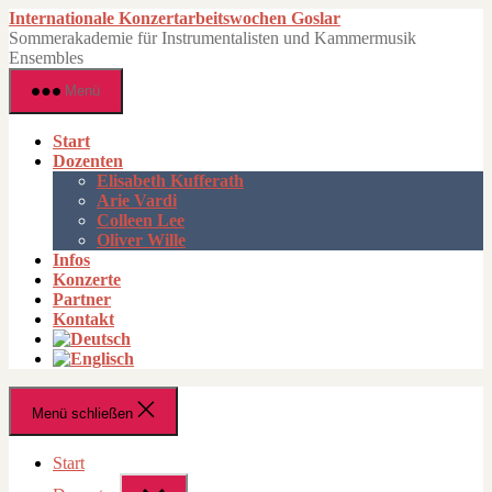
Zum
Internationale Konzertarbeitswochen Goslar
Inhalt
Sommerakademie für Instrumentalisten und Kammermusik
springen
Ensembles
Menü
Start
Dozenten
Elisabeth Kufferath
Arie Vardi
Colleen Lee
Oliver Wille
Infos
Konzerte
Partner
Kontakt
Menü schließen
Start