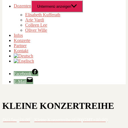
Dozenten
Untermenü anzeigen
Elisabeth Kufferath
Arie Vardi
Colleen Lee
Oliver Wille
Infos
Konzerte
Partner
Kontakt
Facebook
E-Mail
KLEINE KONZERTREIHE
Do
17
aug
16:00
Kleine Konzertreihe
16:00
(GMT+00:00)