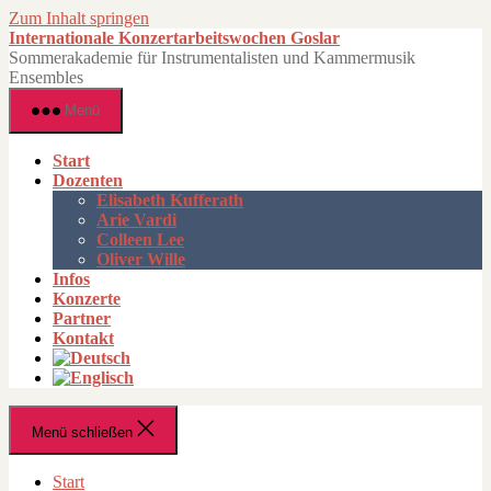
Zum Inhalt springen
Internationale Konzertarbeitswochen Goslar
Sommerakademie für Instrumentalisten und Kammermusik
Ensembles
Menü
Start
Dozenten
Elisabeth Kufferath
Arie Vardi
Colleen Lee
Oliver Wille
Infos
Konzerte
Partner
Kontakt
Menü schließen
Start