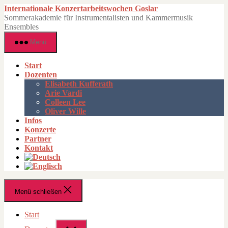
Zum
Internationale Konzertarbeitswochen Goslar
Inhalt
Sommerakademie für Instrumentalisten und Kammermusik
springen
Ensembles
Menü
Start
Dozenten
Elisabeth Kufferath
Arie Vardi
Colleen Lee
Oliver Wille
Infos
Konzerte
Partner
Kontakt
Menü schließen
Start