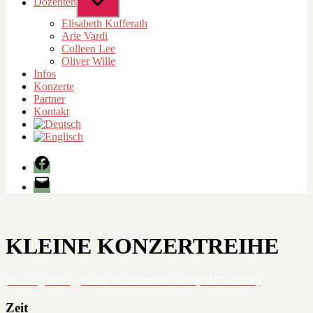
Dozenten
Untermenü
anzeigen
Elisabeth Kufferath
Arie Vardi
Colleen Lee
Oliver Wille
Infos
Konzerte
Partner
Kontakt
Facebook
E-
Mail
KLEINE KONZERTREIHE
Fr
22
aug
16:00
Kleine Konzertreihe
16:00
(GMT+00:00)
Zeit