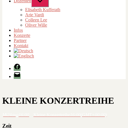
Dozenten
Untermenü
anzeigen
Elisabeth Kufferath
Arie Vardi
Colleen Lee
Oliver Wille
Infos
Konzerte
Partner
Kontakt
Facebook
E-
Mail
KLEINE KONZERTREIHE
Mi
24
aug
16:00
Kleine Konzertreihe
16:00
(GMT+00:00)
Zeit