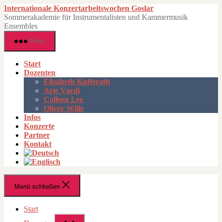
Zum
Internationale Konzertarbeitswochen Goslar
Inhalt
Sommerakademie für Instrumentalisten und Kammermusik
springen
Ensembles
Menü
Start
Dozenten
Elisabeth Kufferath
Arie Vardi
Colleen Lee
Oliver Wille
Infos
Konzerte
Partner
Kontakt
Menü schließen
Start