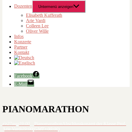
Dozenten
Untermenü anzeigen
Elisabeth Kufferath
Arie Vardi
Colleen Lee
Oliver Wille
Infos
Konzerte
Partner
Kontakt
Facebook
E-Mail
PIANOMARATHON
Fr
27
aug
19:00
Pianomarathon
Abschlusskonzert der Klasse Prof.
Arie Vardi
19:00
(GMT+00:00)