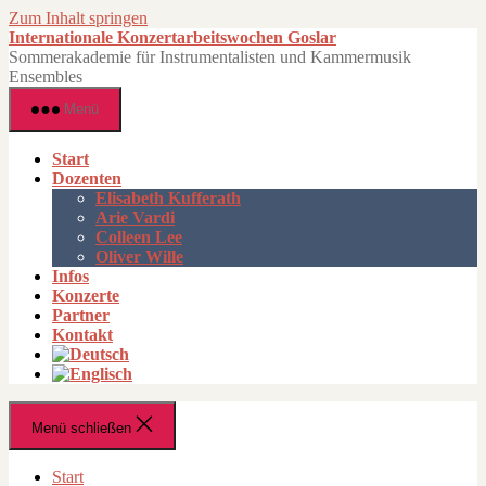
Zum Inhalt springen
Internationale Konzertarbeitswochen Goslar
Sommerakademie für Instrumentalisten und Kammermusik
Ensembles
Menü
Start
Dozenten
Elisabeth Kufferath
Arie Vardi
Colleen Lee
Oliver Wille
Infos
Konzerte
Partner
Kontakt
Menü schließen
Start