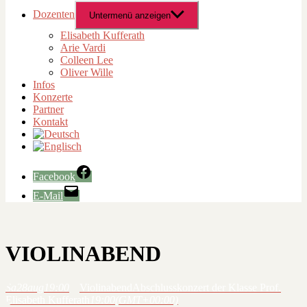
Dozenten
Untermenü anzeigen
Elisabeth Kufferath
Arie Vardi
Colleen Lee
Oliver Wille
Infos
Konzerte
Partner
Kontakt
Facebook
E-Mail
VIOLINABEND
Sa
28
aug
19:00
Violinabend
Abschlusskonzert der Klasse Prof.
Elisabeth Kufferath
19:00
(GMT+00:00)