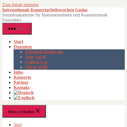
Zum Inhalt springen
Internationale Konzertarbeitswochen Goslar
Sommerakademie für Instrumentalisten und Kammermusik
Ensembles
Menü
Start
Dozenten
Elisabeth Kufferath
Arie Vardi
Colleen Lee
Oliver Wille
Infos
Konzerte
Partner
Kontakt
Menü schließen
Start